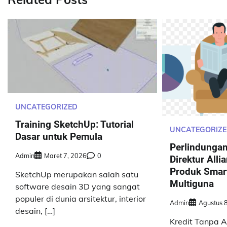
UNCATEGORIZED
Training SketchUp: Tutorial
UNCATEGORIZ
Dasar untuk Pemula
Perlindunga
Admin
Maret 7, 2026
0
Direktur All
Produk Smart
SketchUp merupakan salah satu
Multiguna
software desain 3D yang sangat
populer di dunia arsitektur, interior
Admin
Agustus 
desain, […]
Kredit Tanpa 