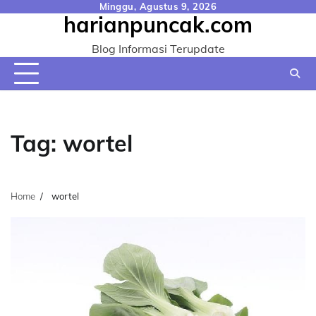
Skip
Minggu, Agustus 9, 2026
harianpuncak.com
to
content
Blog Informasi Terupdate
Tag:
wortel
Home
wortel