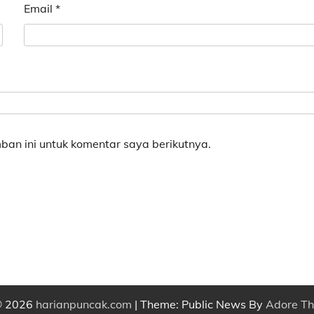
Email
*
an ini untuk komentar saya berikutnya.
© 2026
harianpuncak.com
| Theme: Public News By
Adore T