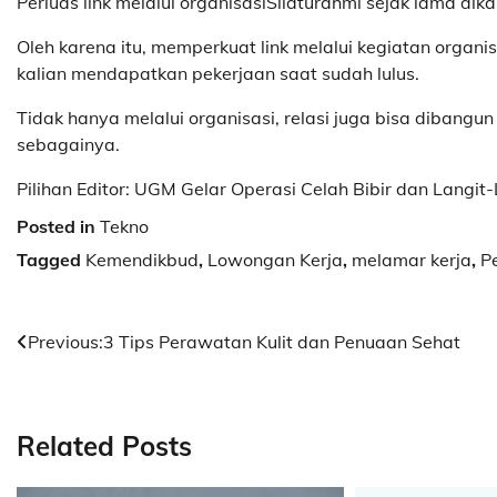
Perluas link melalui organisasiSilaturahmi sejak lama dika
Oleh karena itu, memperkuat link melalui kegiatan organ
kalian mendapatkan pekerjaan saat sudah lulus.
Tidak hanya melalui organisasi, relasi juga bisa dibangu
sebagainya.
Pilihan Editor: UGM Gelar Operasi Celah Bibir dan Langit-
Posted in
Tekno
Tagged
Kemendikbud
,
Lowongan Kerja
,
melamar kerja
,
P
Navigasi
Previous:
3 Tips Perawatan Kulit dan Penuaan Sehat
pos
Related Posts