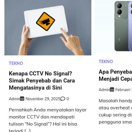
TEKNO
TEKNO
Apa Penyeb
Kenapa CCTV No Signal?
Menjadi Cep
Simak Penyebab dan Cara
Mengatasinya di Sini
Admin
Februari
Admin
November 29, 2025
0
Masalah handp
atau overheat 
Pernahkah Anda menyalakan layar
cukup sering d
monitor CCTV dan mendapati
pengguna smar
tulisan “No Signal”? Hal ini bisa
terjadi […]