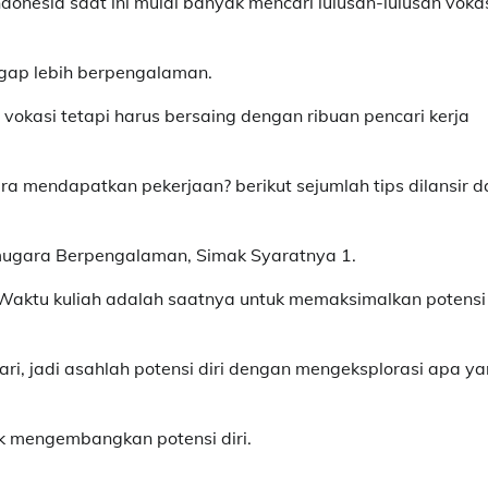
ndonesia saat ini mulai banyak mencari lulusan-lulusan voka
nggap lebih berpengalaman.
 vokasi tetapi harus bersaing dengan ribuan pencari kerja
a mendapatkan pekerjaan? berikut sejumlah tips dilansir d
mugara Berpengalaman, Simak Syaratnya 1.
i Waktu kuliah adalah saatnya untuk memaksimalkan potensi
ari, jadi asahlah potensi diri dengan mengeksplorasi apa y
uk mengembangkan potensi diri.