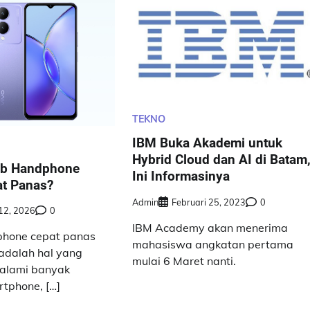
TEKNO
IBM Buka Akademi untuk
Hybrid Cloud dan AI di Batam
ab Handphone
Ini Informasinya
at Panas?
Admin
Februari 25, 2023
0
 12, 2026
0
IBM Academy akan menerima
hone cepat panas
mahasiswa angkatan pertama
adalah hal yang
mulai 6 Maret nanti.
ialami banyak
tphone, […]