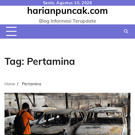
Skip
Senin, Agustus 10, 2026
harianpuncak.com
to
content
Blog Informasi Terupdate
Tag:
Pertamina
Home
Pertamina