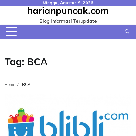
Skip
Minggu, Agustus 9, 2026
harianpuncak.com
to
content
Blog Informasi Terupdate
Tag:
BCA
Home
BCA