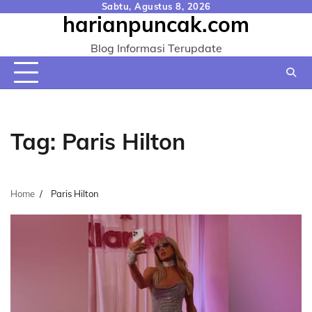
Skip
Sabtu, Agustus 8, 2026
harianpuncak.com
to
content
Blog Informasi Terupdate
Tag:
Paris Hilton
Home
Paris Hilton