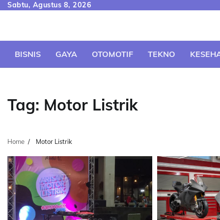
Skip
Sabtu, Agustus 8, 2026
to
content
BISNIS
GAYA
OTOMOTIF
TEKNO
KESEH
Tag:
Motor Listrik
Home
Motor Listrik