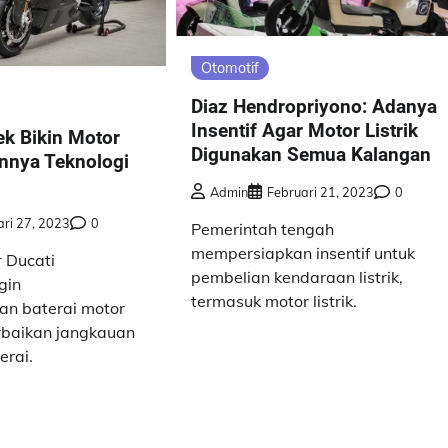
Otomotif
Diaz Hendropriyono: Adanya
Insentif Agar Motor Listrik
k Bikin Motor
Digunakan Semua Kalangan
annya Teknologi
Admin
Februari 21, 2023
0
ari 27, 2023
0
Pemerintah tengah
mempersiapkan insentif untuk
 Ducati
pembelian kendaraan listrik,
gin
termasuk motor listrik.
n baterai motor
erbaikan jangkauan
erai.