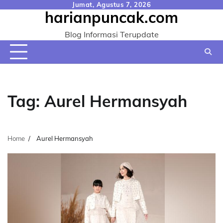
Skip
Jumat, Agustus 7, 2026
harianpuncak.com
to
content
Blog Informasi Terupdate
Tag:
Aurel Hermansyah
Home
Aurel Hermansyah